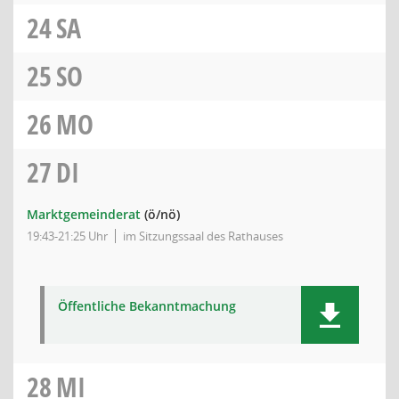
24
SA
25
SO
26
MO
27
DI
Marktgemeinderat
(ö/nö)
19:43-21:25 Uhr
im Sitzungssaal des Rathauses
Öffentliche Bekanntmachung
28
MI