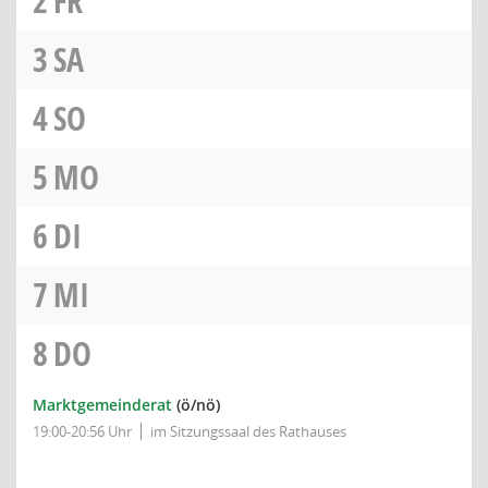
2
FR
3
SA
4
SO
5
MO
6
DI
7
MI
8
DO
Marktgemeinderat
(ö/nö)
19:00-20:56 Uhr
im Sitzungssaal des Rathauses