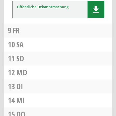
Öffentliche Bekanntmachung
9
FR
10
SA
11
SO
12
MO
13
DI
14
MI
15
DO