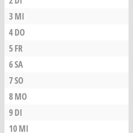
2
DI
3
MI
4
DO
5
FR
6
SA
7
SO
8
MO
9
DI
10
MI