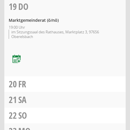
19
DO
Marktgemeinderat
(ö/nö)
19:00 Uhr
im Sitzungssaal des Rathauses, Marktplatz 3, 97656
Oberelsbach
20
FR
21
SA
22
SO