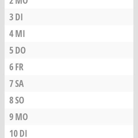
2
MO
3
DI
4
MI
5
DO
6
FR
7
SA
8
SO
9
MO
10
DI