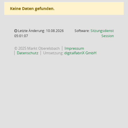
Keine Daten gefunden.
Letzte Änderung: 10.08.2026
Software:
Sitzungsdienst
(Wird in
05:01:07
Session
© 2025 Markt Oberelsbach
Impressum
Datenschutz
Umsetzung:
digitalfabriX GmbH