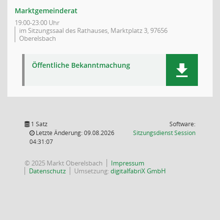
Marktgemeinderat
19:00-23:00 Uhr
im Sitzungssaal des Rathauses, Marktplatz 3, 97656
Oberelsbach
Öffentliche Bekanntmachung
1 Satz
Software:
(Wird in
Letzte Änderung: 09.08.2026
Sitzungsdienst
Session
04:31:07
© 2025 Markt Oberelsbach
Impressum
Datenschutz
Umsetzung:
digitalfabriX GmbH