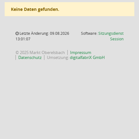
Keine Daten gefunden.
Letzte Änderung: 09.08.2026
Software:
Sitzungsdienst
(Wird in
13:01:07
Session
© 2025 Markt Oberelsbach
Impressum
Datenschutz
Umsetzung:
digitalfabriX GmbH