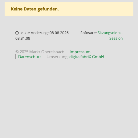
Keine Daten gefunden.
Letzte Änderung: 08.08.2026
Software:
Sitzungsdienst
(Wird in
03:31:08
Session
© 2025 Markt Oberelsbach
Impressum
Datenschutz
Umsetzung:
digitalfabriX GmbH