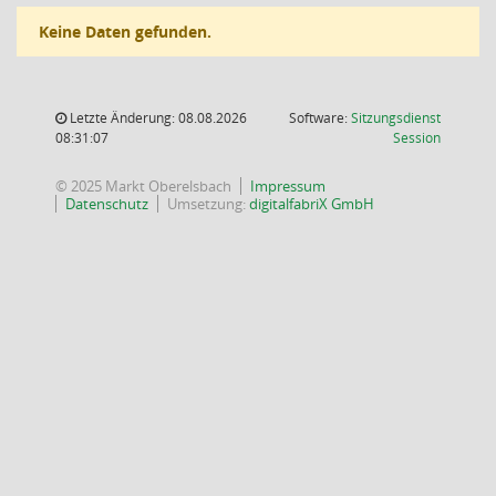
Keine Daten gefunden.
Letzte Änderung: 08.08.2026
Software:
Sitzungsdienst
(Wird in
08:31:07
Session
© 2025 Markt Oberelsbach
Impressum
Datenschutz
Umsetzung:
digitalfabriX GmbH